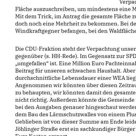
Verpa
Fläche auszuschreiben, um mindestens eine M
Mit dem Trick, im Antrag die gesamte Fläche z
doch noch eine Mehrheit zu bekommen. Bei den
Windkraftgegner befangen, bei den Waldfläch
Die CDU-Fraktion steht der Verpachtung unse
gegenüber (s. HH-Rede). Im Gegensatz zur SP
umgefallen“ ist. Eine Million Euro Pachteinn
Beitrag für unseren schwachen Haushalt. Aber
durchschnittliche Lebensdauer einer WEA liegt
Angenommen wir könnten über diesen Zeitrau
zu behaupten, wir könnten damit den gesamte
nicht richtig. Außerdem könnte die Gemeinde a
bei den Ausgaben genauer hingeschaut werden w
dem Bau des Lärmschutzwalles von einem Plus
Geblieben ist von dieser Summe am Ende leide
Jöhlinger Straße erst ein sachkundiger Bür