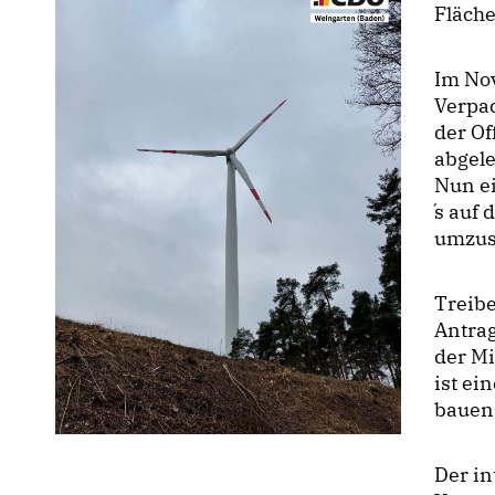
Fläch
Im No
Verpac
der Of
abgele
Nun ei
́s auf
umzus
Treibe
Antrag
der Mi
ist ei
bauen 
Der in